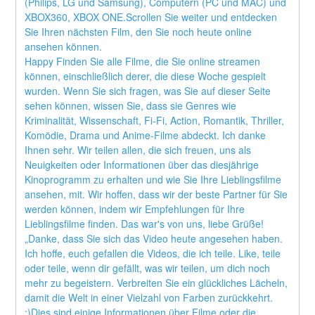
(Philips, LG und Samsung), Computern (PC und MAC) und 
XBOX360, XBOX ONE.Scrollen Sie weiter und entdecken 
Sie Ihren nächsten Film, den Sie noch heute online 
ansehen können.
Happy Finden Sie alle Filme, die Sie online streamen 
können, einschließlich derer, die diese Woche gespielt 
wurden. Wenn Sie sich fragen, was Sie auf dieser Seite 
sehen können, wissen Sie, dass sie Genres wie 
Kriminalität, Wissenschaft, Fi-Fi, Action, Romantik, Thriller, 
Komödie, Drama und Anime-Filme abdeckt. Ich danke 
Ihnen sehr. Wir teilen allen, die sich freuen, uns als 
Neuigkeiten oder Informationen über das diesjährige 
Kinoprogramm zu erhalten und wie Sie Ihre Lieblingsfilme 
ansehen, mit. Wir hoffen, dass wir der beste Partner für Sie 
werden können, indem wir Empfehlungen für Ihre 
Lieblingsfilme finden. Das war's von uns, liebe Grüße! 
„Danke, dass Sie sich das Video heute angesehen haben. 
Ich hoffe, euch gefallen die Videos, die ich teile. Like, teile 
oder teile, wenn dir gefällt, was wir teilen, um dich noch 
mehr zu begeistern. Verbreiten Sie ein glückliches Lächeln, 
damit die Welt in einer Vielzahl von Farben zurückkehrt. 
:)Dies sind einige Informationen über Filme oder die 